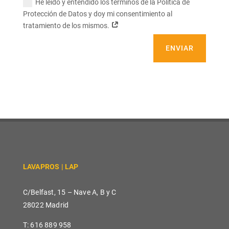
He leído y entendido los términos de la Política de
Protección de Datos y doy mi consentimiento al
tratamiento de los mismos.
ENVIAR
LAVAPROS | LAP
C/Belfast, 15 – Nave A, B y C
28022 Madrid
T: 616 889 958