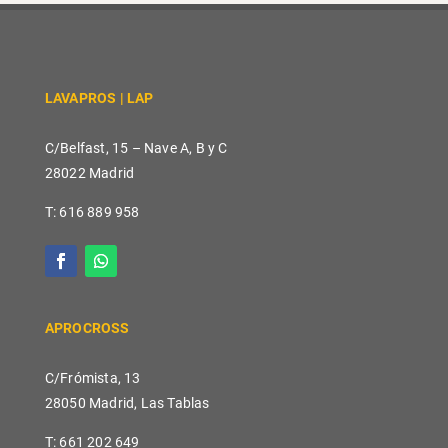
LAVAPROS | LAP
C/Belfast, 15 – Nave A, B y C
28022 Madrid
T: 616 889 958
APROCROSS
C/Frómista, 13
28050 Madrid, Las Tablas
T: 661 202 649